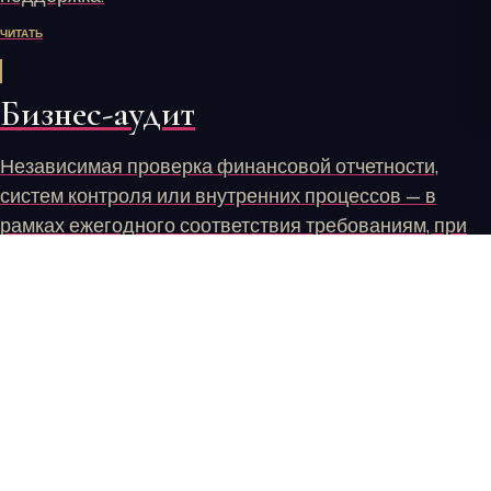
ЧИТАТЬ
Бизнес-аудит
Независимая проверка финансовой отчетности,
систем контроля или внутренних процессов — в
рамках ежегодного соответствия требованиям, при
инвесторской проверке, внутреннем контроле или
подготовке к взаимодействию с регулятором.
ЧИТАТЬ
Трудовое право
Поддержка по трудовым вопросам, вышедшим за
рамки стандартного кадрового администрирования: