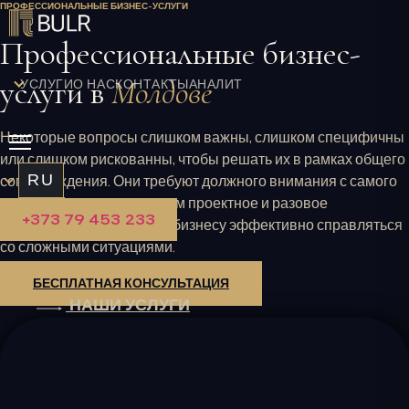
ПРОФЕССИОНАЛЬНЫЕ БИЗНЕС-УСЛУГИ
Перейти
к
Профессиональные бизнес-
содержимому
услуги в
Молдове
УСЛУГИ
О НАС
КОНТАКТЫ
АНАЛИТИКА
Некоторые вопросы слишком важны, слишком специфичны
или слишком рискованны, чтобы решать их в рамках общего
RU
сопровождения. Они требуют должного внимания с самого
начала. Мы предоставляем проектное и разовое
+373 79 453 233
сопровождение, помогая бизнесу эффективно справляться
со сложными ситуациями.
БЕСПЛАТНАЯ КОНСУЛЬТАЦИЯ
НАШИ УСЛУГИ