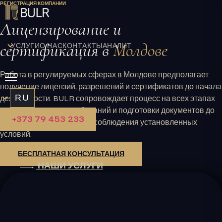
РЕГИСТРАЦИЯ КОМПАНИИ
Перейти
к
Лицензирование и
содержимому
сертификация в
Молдове
УСЛУГИ
О НАС
КОНТАКТЫ
АНАЛИТИКА
Работа в регулируемых сферах в Молдове предполагает
получение лицензий, разрешений и сертификатов до начала
RU
деятельности. BULR сопровождает процесс на всех этапах
— от определения требований и подготовки документов до
+373 79 453 233
получения разрешений и соблюдения установленных
условий.
БЕСПЛАТНАЯ КОНСУЛЬТАЦИЯ
НАШИ УСЛУГИ