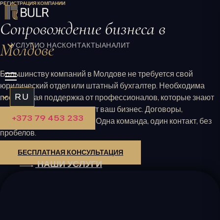
РЕГИСТРАЦИЯ КОМПАНИИ
Перейти
к
Сопровождение бизнеса в
содержимому
Молдове
УСЛУГИ
О НАС
КОНТАКТЫ
АНАЛИТИКА
Большинству компаний в Молдове не требуется свой
юридический отдел или штатный бухгалтер. Необходима
RU
постоянная поддержка от профессионалов, которые знают
свое дело, а главное, знают ваш бизнес. Договоры,
+373 79 453 233
отчетность, налоги, кадры. Одна команда, один контакт, без
пробелов.
БЕСПЛАТНАЯ КОНСУЛЬТАЦИЯ
НАШИ УСЛУГИ