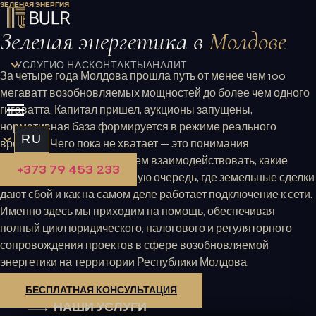
ЗЕЛЕНАЯ ЭНЕРГИЯ
Перейти
к
Зеленая энергетика в
Молдове
содержимому
УСЛУГИ
О НАС
КОНТАКТЫ
АНАЛИТИКА
За четыре года Молдова прошла путь от менее чем 100
мегаватт возобновляемых мощностей до более чем одного
гигаватта. Капитал пришел, аукционы запущены,
нормативная база формируется в режиме реального
RU
времени. Чего пока не хватает — это понимания
практической стороны: с кем взаимодействовать, какие
+373 79 453 233
разрешения нужны в первую очередь, где земельные сделки
дают сбой и как на самом деле работает подключение к сети.
Именно здесь мы приходим на помощь, обеспечивая
полный цикл юридического, налогового и регуляторного
сопровождения проектов в сфере возобновляемой
энергетики на территории Республики Молдова.
БЕСПЛАТНАЯ КОНСУЛЬТАЦИЯ
НАШИ УСЛУГИ