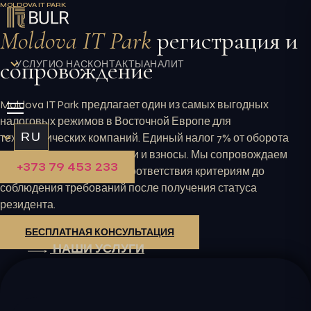
MOLDOVA IT PARK
Перейти
к
Moldova IT Park
регистрация и
содержимому
сопровождение
УСЛУГИ
О НАС
КОНТАКТЫ
АНАЛИТИКА
Moldova IT Park предлагает один из самых выгодных
налоговых режимов в Восточной Европе для
RU
технологических компаний. Единый налог 7% от оборота
заменяет основные налоги и взносы. Мы сопровождаем
+373 79 453 233
весь процесс: от оценки соответствия критериям до
соблюдения требований после получения статуса
резидента.
БЕСПЛАТНАЯ КОНСУЛЬТАЦИЯ
НАШИ УСЛУГИ