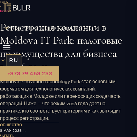
Перейти
2026
•
к
БЛОГ
содержимому
Регистрация компании в
УСЛУГИ
О НАС
КОНТАКТЫ
АНАЛИТИКА
Moldova IT Park: налоговые
преимущества для бизнеса
RU
в 2026 году
+373 79 453 233
Moldova Innovation Technology Park стал основным
форматом для технологических компаний,
работающих в Молдове или переносящих сюда часть
операций. Ниже — что режим 2026 года дает на
практике, кто соответствует критериям и как выглядит
процесс регистрации.
ОБЩЕСТВО
8 МАЯ 2026 Г.
ЧИТАТЬ