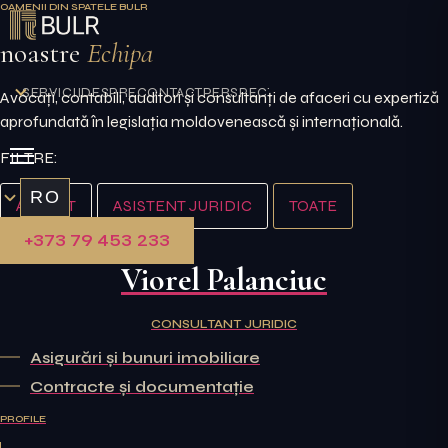
OAMENII DIN SPATELE BULR
Sari
la
noastre
Echipa
conținut
SERVICII
DESPRE
CONTACT
PERSPECTIVE
Avocați, contabili, auditori și consultanți de afaceri cu expertiză
aprofundată în legislația moldovenească și internațională.
FILTRE:
RO
AVOCAT
ASISTENT JURIDIC
TOATE
+373 79 453 233
Viorel Palanciuc
CONSULTANT JURIDIC
Asigurări și bunuri imobiliare
Contracte și documentație
PROFILE