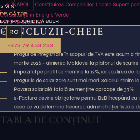
← ÎNAPOI
Constituirea Companiilor Locale
Suport pen
5 MIN
DE CĂTRE
Consultanță în Energie Verde
ECHIPA JURIDICĂ BULR
+373 79 453 233
CONCLUZII-CHEIE
RO
+373 79 453 233
Pragul de înregistrare în scopuri de TVA este acum o ți
martie 2026 - alinierea Moldovei la plafonul de scutire
Impozitul pe profit se menține la 12%, iar scutirea de la
Pragurile de salarizare sunt mai mari. Salariul minim la
Povara salarială totală se menține aproape de 39%.
e-Factura devine obligatorie pentru B2B începând cu 1 
ceea ce va determina trecerea administrației fiscale de 
TABLA DE CONȚINUT