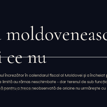
a moldoveneasc
i ce nu
l încrezător în calendarul fiscal al Moldovei și a încheiat p
 limită au rămas neschimbate - dar terenul de sub funcția d
ică pentru a trece neobservată de oricine nu urmărește cu 
leme. Le prevenim.