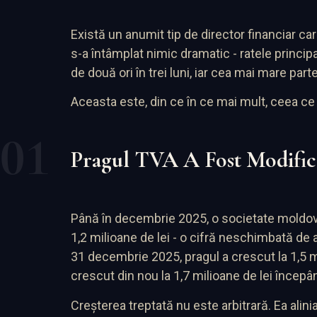
Există un anumit tip de director financiar car
s-a întâmplat nimic dramatic - ratele princi
de două ori în trei luni, iar cea mai mare pa
Aceasta este, din ce în ce mai mult, ceea c
Pragul TVA A Fost Modific
Până în decembrie 2025, o societate moldove
1,2 milioane de lei - o cifră neschimbată de an
31 decembrie 2025, pragul a crescut la 1,5 mi
crescut din nou la 1,7 milioane de lei încep
Creșterea treptată nu este arbitrară. Ea alin