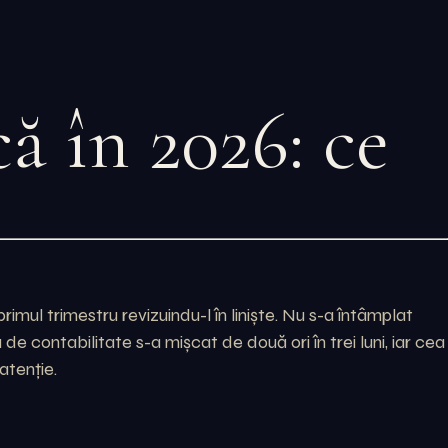
ă în 2026: ce
rimul trimestru revizuindu-l în liniște. Nu s-a întâmplat
e contabilitate s-a mișcat de două ori în trei luni, iar cea
atenție.