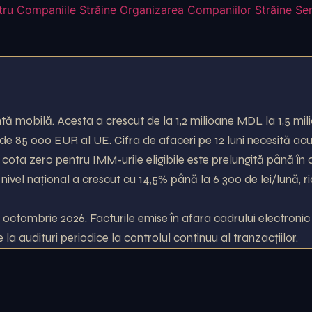
tru Companiile Străine
Organizarea Companiilor Străine
Ser
ntă mobilă. Acesta a crescut de la 1,2 milioane MDL la 1,5 mil
 de 85 000 EUR al UE. Cifra de afaceri pe 12 luni necesită ac
 cota zero pentru IMM-urile eligibile este prelungită până în a
 nivel național a crescut cu 14,5% până la 6 300 de lei/lună, r
octombrie 2026. Facturile emise în afara cadrului electronic
la audituri periodice la controlul continuu al tranzacțiilor.