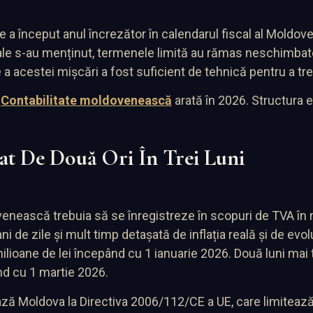
e a început anul încrezător în calendarul fiscal al Moldovei 
pale s-au menținut, termenele limită au rămas neschimbate
rte a acestei mișcări a fost suficient de tehnică pentru a 
e
Contabilitate moldovenească
arată în 2026. Structura es
at De Două Ori În Trei Luni
nească trebuia să se înregistreze în scopuri de TVA în m
i de zile și mult timp detașată de inflația reală și de evolu
lioane de lei începând cu 1 ianuarie 2026. Două luni mai tâ
ând cu 1 martie 2026.
iază Moldova la Directiva 2006/112/CE a UE, care limitează