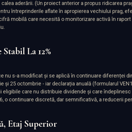
alea aderării. (Un proiect anterior a propus ridicarea pragu
ru întreprinderile aflate în apropierea vechiului prag, e
fră mobilă care necesită o monitorizare activă în raport cu
iu.
 Stabil La 12%
nu s-a modificat și se aplică în continuare diferenței dintre
iulie și 25 octombrie - iar declarația anuală (formularul V
ii eligibile care nu distribuie dividende și care îndeplinesc
6, o continuare discretă, dar semnificativă, a reducerii pen
ă, Etaj Superior