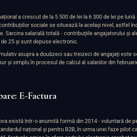
național a crescut de la 5 500 de lei la 6 300 de lei pe lun
ontribuțiilor sociale se situează la același nivel, astfel înc
 Sarcina salarială totală - contribuțiile angajatorului și
a de 25 și sunt depuse electronic.
cumulativ asupra a douăzeci sau treizeci de angajați este
și simplu în procesul de calcul al salariilor din februarie, 
are: E-Factura
va există într-o anumită formă din 2014 - voluntară de pe
ndardul național și pentru B2B, în urma unei faze pilot ca