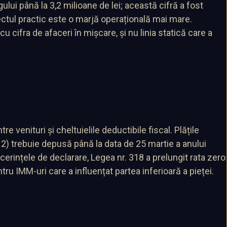
lui până la 3,2 milioane de lei; această cifră a fost
fectul practic este o marjă operațională mai mare.
 cifra de afaceri în mișcare, și nu linia statică care a
 venituri și cheltuielile deductibile fiscal. Plățile
EN12) trebuie depusă până la data de 25 martie a anului
 cerințele de declarare, Legea nr. 318 a prelungit rata zero
tru IMM-uri care a influențat partea inferioară a pieței.